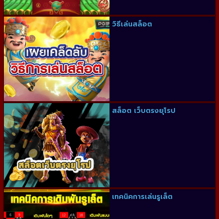
วิธีเล่นสล็อต
สล็อต เว็บตรงยุโรป
เทคนิคการเล่นรูเล็ต