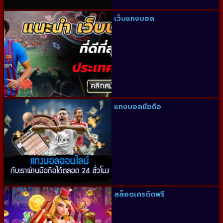
เว็บแทงบอล
แทงบอลมือถือ
สล็อตเครดิตฟรี