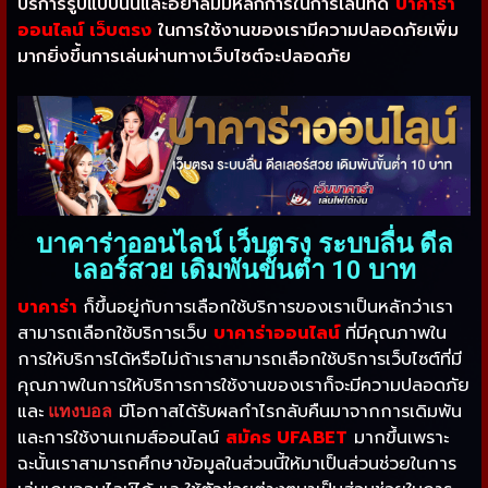
บริการรูปแบบนั้นและอย่าลืมมีหลักการในการเล่นที่ดี
บาคาร่า
ออนไลน์ เว็บตรง
ในการใช้งานของเรามีความปลอดภัยเพิ่ม
มากยิ่งขึ้นการเล่นผ่านทางเว็บไซต์จะปลอดภัย
บาคาร่าออนไลน์ เว็บตรง ระบบลื่น ดีล
เลอร์สวย เดิมพันขั้นต่ำ 10 บาท
บาคาร่า
ก็ขึ้นอยู่กับการเลือกใช้บริการของเราเป็นหลักว่าเรา
สามารถเลือกใช้บริการเว็บ
บาคาร่าออนไลน์
ที่มีคุณภาพใน
การให้บริการได้หรือไม่ถ้าเราสามารถเลือกใช้บริการเว็บไซต์ที่มี
คุณภาพในการให้บริการการใช้งานของเราก็จะมีความปลอดภัย
และ
มีโอกาสได้รับผลกำไรกลับคืนมาจากการเดิมพัน
แทงบอล
และการใช้งานเกมส์ออนไลน์
สมัคร UFABET
มากขึ้นเพราะ
ฉะนั้นเราสามารถศึกษาข้อมูลในส่วนนี้ให้มาเป็นส่วนช่วยในการ