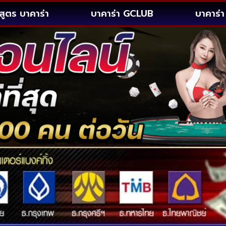
สูตร บาคาร่า
บาคาร่า GCLUB
บาคาร่