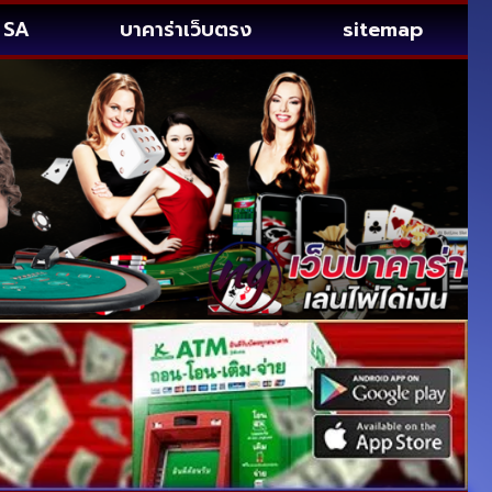
า SA
บาคาร่าเว็บตรง
sitemap