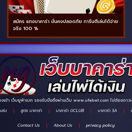
สมัคร แทงบาคาร่า มั่นคงปลอดภัย การันตีเล่นได้จ่าย
จริง 100 %
เข้า เว็บยูฟ่าเบท รองรับมือถือผ่านเว็บ www.ufabet.com ไม่ต้องดา
เล่น
สูตร บาคาร่า
บาคาร่า GCLUB
บาคาร่า SA
Contact Us
About Us
privacy policy