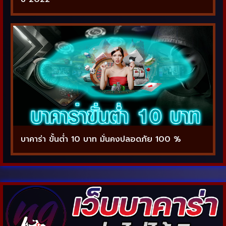
บาคาร่า ขั้นต่ำ 10 บาท มั่นคงปลอดภัย 100 %