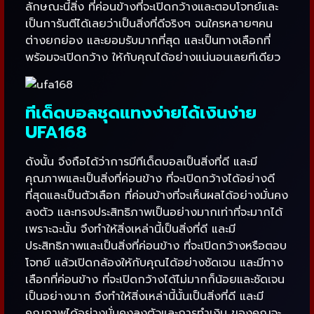
ลักษณะนี้สิ่ง ที่ค่อนข้างที่จะเปิดกว้างและตอบโจทย์และ
เป็นการันตีได้เลยว่าเป็นสิ่งที่ดีจริงๆ จนใครหลายๆคน
ต่างยกย่อง และยอมรับมากที่สุด และเป็นทางเลือกที่
พร้อมจะเปิดกว้าง ให้กับคุณได้อย่างแน่นอนเลยทีเดียว
ทีเด็ดบอลชุดแทงง่ายได้เงินง่าย
UFA168
ดังนั้น จึงถือได้ว่าการมีทีเด็ดบอลเป็นสิ่งที่ดี และมี
คุณภาพและเป็นสิ่งที่ค่อนข้าง ที่จะเปิดกว้างได้อย่างดี
ที่สุดและเป็นตัวเลือก ที่ค่อนข้างที่จะเห็นผลได้อย่างมั่นคง
ลงตัว และทรงประสิทธิภาพเป็นอย่างมากเท่าที่จะมากได้
เพราะฉะนั้น จึงทำให้สิ่งเหล่านี้เป็นสิ่งที่ดี และมี
ประสิทธิภาพและเป็นสิ่งที่ค่อนข้าง ที่จะเปิดกว้างหรือตอบ
โจทย์ แล้วเปิดกล้องให้กับคุณได้อย่างชัดเจน และมีทาง
เลือกที่ค่อนข้าง ที่จะเปิดกว้างได้ไม่มากก็น้อยและชัดเจน
เป็นอย่างมาก จึงทำให้สิ่งเหล่านี้นั้นเป็นสิ่งที่ดี และมี
คุณภาพได้อย่างมั่นคงลงตัวและการทำเงิน ของคุณจะ