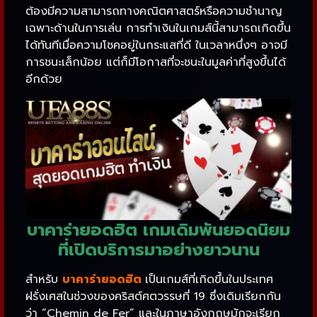
ต้องมีความสามารถทางคณิตศาสตร์หรือความชำนาญ
เฉพาะด้านในการเล่น การทำเงินในเกมส์นี้สามารถเกิดขึ้น
ได้ทันทีเมื่อความโชคอยู่ในกระแสที่ดี ในเวลาหนึ่งๆ อาจมี
การชนะเล็กน้อย แต่ก็มีโอกาสที่จะชนะในมูลค่าที่สูงขึ้นได้
อีกด้วย
บาคาร่ายอดฮิต เกมเดิมพันยอดนิยม
ที่เปิดบริการมาอย่างยาวนาน
สำหรับ
บาคาร่ายอดฮิต
เป็นเกมส์ที่เกิดขึ้นในประเทศ
ฝรั่งเศสในช่วงของคริสต์ศตวรรษที่ 19 ซึ่งเดิมเรียกกัน
ว่า “Chemin de Fer” และในภาษาอังกฤษมักจะเรียก