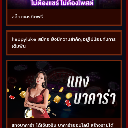
สล็อตเครดิตฟรี
happyluke สมัคร ยังมีความสำคัญอยู่ไม่น้อยกับการ
เดิมพัน
แทงบาคาร่า ได้เงินจริง บาคาร่าออนไลน์ สร้างรายได้