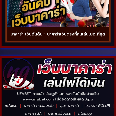
บาคาร่า เว็บอันดับ 1 บาคาร่าเว็บตรงที่คนเล่นเยอะที่สุด
UFABET ทางเข้า เว็บยูฟ่าเบท รองรับมือถือผ่านเว็บ
www.ufabet.com ไม่ต้องดาวน์โหลด App
หน้าแรก
บาคาร่า ทดลองเล่น
สูตร บาคาร่า
บาคาร่า GCLUB
บาคาร่า SA
บาคาร่าเว็บตรง
sitemap