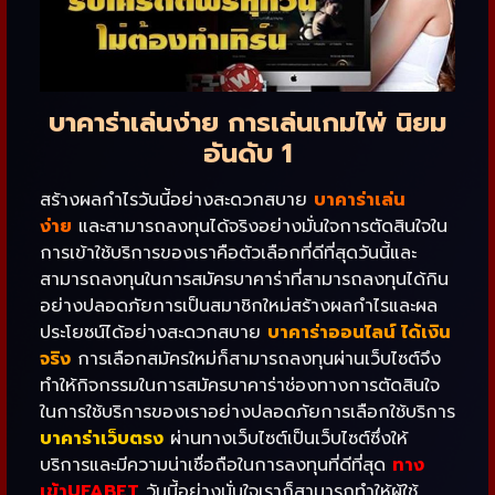
บาคาร่าเล่นง่าย
การเล่นเกมไพ่ นิยม
อันดับ 1
สร้างผลกำไรวันนี้อย่างสะดวกสบาย
บาคาร่าเล่น
ง่าย
และสามารถลงทุนได้จริงอย่างมั่นใจการตัดสินใจใน
การเข้าใช้บริการของเราคือตัวเลือกที่ดีที่สุดวันนี้และ
สามารถลงทุนในการสมัครบาคาร่าที่สามารถลงทุนได้กิน
อย่างปลอดภัยการเป็นสมาชิกใหม่สร้างผลกำไรและผล
ประโยชน์ได้อย่างสะดวกสบาย
บาคาร่าออนไลน์ ได้เงิน
จริง
การเลือกสมัครใหม่ก็สามารถลงทุนผ่านเว็บไซต์จึง
ทำให้กิจกรรมในการสมัครบาคาร่าช่องทางการตัดสินใจ
ในการใช้บริการของเราอย่างปลอดภัยการเลือกใช้บริการ
บาคาร่าเว็บตรง
ผ่านทางเว็บไซต์เป็นเว็บไซต์ซึ่งให้
บริการและมีความน่าเชื่อถือในการลงทุนที่ดีที่สุด
ทาง
เข้าUFABET
วันนี้อย่างมั่นใจเราก็สามารถทำให้ผู้ใช้