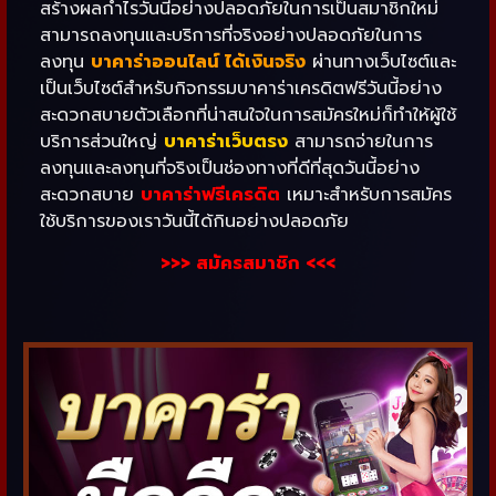
สร้างผลกำไรวันนี้อย่างปลอดภัยในการเป็นสมาชิกใหม่
สามารถลงทุนและบริการที่จริงอย่างปลอดภัยในการ
ลงทุน
บาคาร่าออนไลน์ ได้เงินจริง
ผ่านทางเว็บไซต์และ
เป็นเว็บไซต์สำหรับกิจกรรมบาคาร่าเครดิตฟรีวันนี้อย่าง
สะดวกสบายตัวเลือกที่น่าสนใจในการสมัครใหม่ก็ทำให้ผู้ใช้
บริการส่วนใหญ่
บาคาร่าเว็บตรง
สามารถจ่ายในการ
ลงทุนและลงทุนที่จริงเป็นช่องทางที่ดีที่สุดวันนี้อย่าง
สะดวกสบาย
บาคาร่าฟรีเครดิต
เหมาะสำหรับการสมัคร
ใช้บริการของเราวันนี้ได้กินอย่างปลอดภัย
>>>
สมัครสมาชิก
<<<