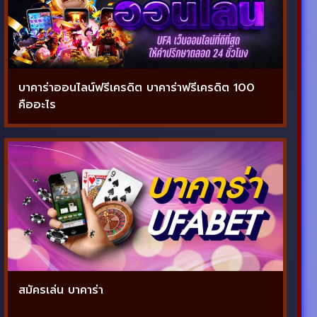
บาคาร่าออนไลน์​ฟรีเครดิต บาคาร่าฟรีเครดิต 100
คืออะไร
สมัครเล่น บาคาร่า