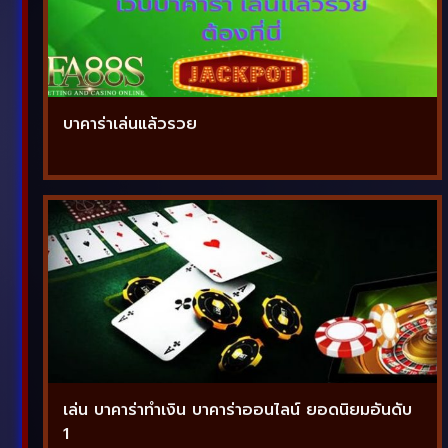
บาคาร่าเล่นแล้วรวย
เล่น บาคาร่าทำเงิน บาคาร่าออนไลน์ ยอดนิยมอันดับ
1