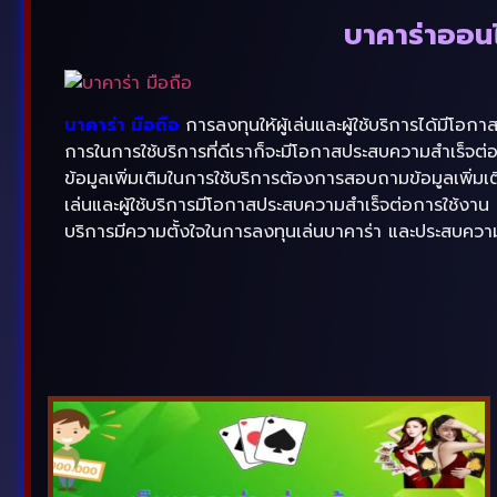
บาคาร่าออน
บาคาร่า มือถือ
การลงทุนให้ผู้เล่นและผู้ใช้บริการได้มีโ
การในการใช้บริการที่ดีเราก็จะมีโอกาสประสบความสำเร็จต่
ข้อมูลเพิ่มเติมในการใช้บริการต้องการสอบถามข้อมูลเพิ่
เล่นและผู้ใช้บริการมีโอกาสประสบความสำเร็จต่อการใช้งาน
บริการมีความตั้งใจในการลงทุนเล่นบาคาร่า และประสบความสำเ