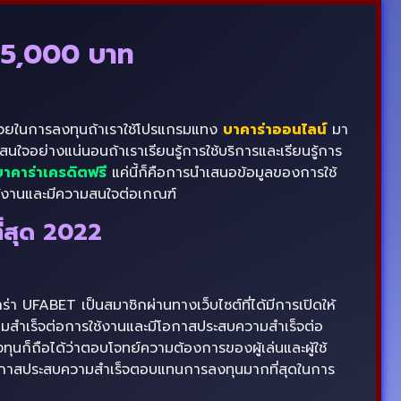
ด 5,000 บาท
วช่วยในการลงทุนถ้าเราใช้โปรแกรมแทง
บาคาร่าออนไลน์
มา
ใจอย่างแน่นอนถ้าเราเรียนรู้การใช้บริการและเรียนรู้การ
าคาร่าเครดิตฟรี
แค่นี้ก็คือการนำเสนอข้อมูลของการใช้
ใช้งานและมีความสนใจต่อเกณฑ์
ี่สุด 2022
า UFABET เป็นสมาชิกผ่านทางเว็บไซต์ที่ได้มีการเปิดให้
วามสำเร็จต่อการใช้งานและมีโอกาสประสบความสำเร็จต่อ
ุนก็ถือได้ว่าตอบโจทย์ความต้องการของผู้เล่นและผู้ใช้
มีโอกาสประสบความสำเร็จตอบแทนการลงทุนมากที่สุดในการ