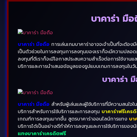
บาคาร่า มื
บาคาร่า มือถือ
การเล่นเกมบาคาร่าอาจจะจำเป็นที่จะต้องม
เป็นตัวช่วยในการลงทุนการลงทุนของเราก็จะมีความปลอดภัยแล
ลงทุนที่ดีเราก็จะมีโอกาสประสบความสำเร็จต่อการใช้งา
บริการและการนำเสนอข้อมูลของรูปแบบเกมการลงทุนในวันนี้
บาคาร่า ม
บาคาร่า มือถือ
สำหรับผู้เล่นและผู้ใช้บริการที่มีความสน
บริการสำหรับการใช้บริการและการลงทุน
บาคาร่าฟรีเครด
เกณฑ์การลงทุนมากขึ้น สูตรบาคาร่าออนไลน์การแทง
บาค
บริการได้เป็นอย่างดีทำให้การลงทุนและการใช้บริการของ
แทงบาคาร่าเครดิตฟรี