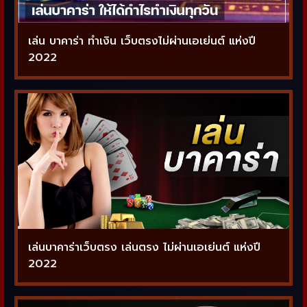
เล่น บาคาร่า ทำเงิน เว็บตรงไม่ผ่านเอเย่นต์ แห่งปี
2022
เล่นบาคาร่าเว็บตรง เล่นตรง ไม่ผ่านเอเย่นต์ แห่งปี
2022