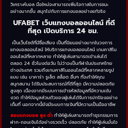
วิเคราะห์บอล มือใหม่จะสามารถเพิ่มโอกาสในการชนะ
อย่างมากขึ้น สนุกไปกับการแทงบอลอย่างแท้จริง
UFABET เว็บแทงบอลออนไลน์ ที่ดี
ที่สุด เปิดบริการ 24 ชม.
เป็นเว็บไซต์ที่มีชื่อเสียง เป็นที่นิยมอย่างมากในวงการ
แทงบอลออนไลน์ ให้บริการแทงบอลออนไลน์ เกมคาสิโน
ออนไลน์ที่หลากหลาย ทำให้ผู้เล่นสามารถเข้าเล่นได้
ตลอด 24 ชั่วโมงต่อวัน ไม่ว่าจะเป็นกีฬาในประเทศไทย
ต่างประเทศ รวมถึงเกมคาสิโนออนไลน์ที่หลากหลายรูป
แบบ เช่น บาคาร่า รูเล็ต สล็อต อื่นๆ ที่จะทำให้คุณ
สนุกสนาน ได้รับประสบการณ์ที่ดีที่สุด มีความปลอดภัย
สูงสุด เนื่องจากมีระบบการเข้ารหัสข้อมูลที่มีความเข้ม
งวด ทำให้ข้อมูลส่วนตัวของผู้เล่นได้รับการปกป้องอย่าง
เต็มที่ นอกจากนี้ยังมีระบบการเงินที่มีความเป็นมืออาชีพ
สอนแทงบอล สูง ต่ำ
ทำให้ผู้เล่นสามารถทำธุรกรรมการ
ฝาก-ถอนเงินได้อย่างรวดเร็ว ปลอดภัย ทำให้ผู้เล่นมั่นใจ