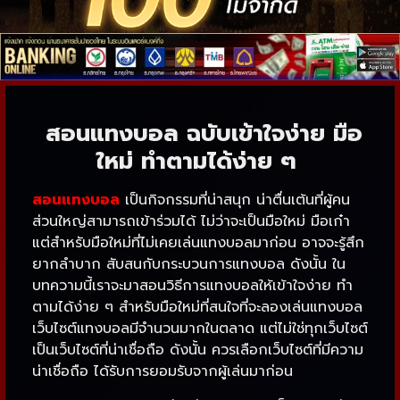
สอนแทงบอล ฉบับเข้าใจง่าย มือ
ใหม่ ทำตามได้ง่าย ๆ
สอนแทงบอล
เป็นกิจกรรมที่น่าสนุก น่าตื่นเต้นที่ผู้คน
ส่วนใหญ่สามารถเข้าร่วมได้ ไม่ว่าจะเป็นมือใหม่ มือเก๋า
แต่สำหรับมือใหม่ที่ไม่เคยเล่นแทงบอลมาก่อน อาจจะรู้สึก
ยากลำบาก สับสนกับกระบวนการแทงบอล ดังนั้น ใน
บทความนี้เราจะมาสอนวิธีการแทงบอลให้เข้าใจง่าย ทำ
ตามได้ง่าย ๆ สำหรับมือใหม่ที่สนใจที่จะลองเล่นแทงบอล
เว็บไซต์แทงบอลมีจำนวนมากในตลาด แต่ไม่ใช่ทุกเว็บไซต์
เป็นเว็บไซต์ที่น่าเชื่อถือ ดังนั้น ควรเลือกเว็บไซต์ที่มีความ
น่าเชื่อถือ ได้รับการยอมรับจากผู้เล่นมาก่อน