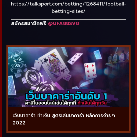
https://talksport.com/betting/1268411/football-
betting-sites/
สมัครสมาชิกฟรี
@UFA88SV8
เว็บบาคาร่า ทำเงิน สูตรเล่นบาคาร่า หลักการง่ายๆ
2022