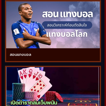
สอนแทงบอล