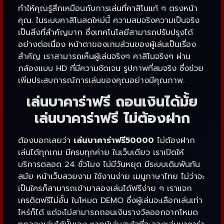
ทำให้คุณรู้สึกเหมือนกับการเล่นที่คาสิโนแท้ ๆ ตรงหน้า
คุณ. ในระบบคาสิโนสดใหม่นี้ ความสมจริงความเป็นจริง
เป็นสิ่งที่สำคัญมาก ซึ่งเทคโนโลยีสามารถปรับปรุงได้
อย่างต่อเนื่อง หน้าตาของเกมส่วนของผู้เล่นเป็นเรื่อง
สำคัญ เราสามารถเห็นผู้เล่นจริงๆ คาสิโนจริงๆ ผ่าน
กล้องแบบ HD ที่มีความชัดเจน รูปภาพที่สมจริง ซึ่งช่วย
เพิ่มประสบการณ์การเล่นของคุณอย่างมีคุณภาพ.
เล่นบาคาร่าฟรี ถอนเงินได้มั้ย
เล่นบาคาร่าฟรี ไม่ต้องฝาก
ต้องบอกเลยว่า
เล่นบาคาร่าฟรี50000
ไม่ต้องฝาก
เล่นได้ทุกเกม มีครบทุกค่าย ในเว็บเดียว เราเปิดให้
บริการตลอด 24 ชั่วโมง ไม่มีวันหยุด มีระบบเดิมพันทัน
สมัย หน้าเว็บสวยงาม ใช้งานง่าย เมนูภาษาไทย ไม่ว่าจะ
เป็นใครก็สามารถเข้ามาลองเล่นได้ฟรีง่าย ๆ เราแจก
เครดิตฟรีไม่อั้น ในโหมด DEMO ซึ่งผู้เล่นจะเลือกเล่นเท่า
ไหร่ก็ได้ แต่จะไม่สามารถถอนเงินรางวัลออกจากโหมด