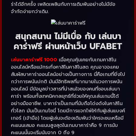
ร่าได้อีกครั้ง เพลิดเพลินกับการเดิมพันอย่างไม่มีข้อ
จำกัดง่ายกว่าเดิม.
สนุกสนาน ไม่มีเบื่อ กับ เล่นบา
คาร่าฟรี ผ่านหน้าเว็บ UFABET
เล่นบาคาร่าฟรี 1000
เมื่อคุณคุ้นเคยกับเกมคาสิโน
ออนไลน์หรือแม้กระทั่งคาสิโนคาสิโนสด คุณอาจจะเคย
สัมผัสบาคาร่าออนไลน์อย่างเป็นทางการ นี่คือเกมที่ยิ่งไป
กว่าการพนันปกติ มันมีอิทธิพลที่มากมายในวงการพนัน
ออนไลน์ มีข้อมูลข่าวสารที่น่าสนใจของคนที่ชอบเล่นบา
คาร่า พร้อมทั้งเทคนิคกลยุทธ์ที่ช่วยให้คุณเล่นเกมนี้ได้
อย่างมืออาชีพ. บาคาร่าเป็นเกมที่นับถือโด่งดังในคาสิโน
ทั่วโลก มันเป็นเกมโซนี่ โดยมีการแจกไพ่ให้กับผู้เล่นแบงค์
เกอร์ (เจ้ามือ) โดยผู้เล่นจะต้องเดิมพันว่าใครจะชนะหรือมี
คะแนนเสมอ คะแนนสูงสุดในเกมบาคาร่าคือ 9 การนับ
คะแนนนั้นจะเริ่มนับจาก 0 ถึง 9