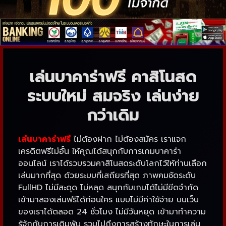
เล่นบาคาร่าฟรี คาสิโนสด
ระบบใหม่ สมจริง เล่นง่าย
กว่าเดิม
เล่นบาคาร่าฟรี
ไม่ต้องฝาก ไม่ต้องสมัคร เราแจก
เครดิตฟรีไม่อั้น ให้คุณได้สนุกกับการเกมบาคาร่า
ออนไลน์ เราได้รวบรวมคาสิโนสดระดับโลกไว้ให้ท่านเลือก
เล่นมากที่สุด ด้วยระบบที่เสถียรที่สุด ภาพคมชัดระดับ
FullHD ไม่มีสะดุด ไม่หลุด สนุกกับเกมได้ไม่มีขีดจำกัด
เข้ามาลองเล่นฟรีได้ก่อนใคร แบบไม่มีค่าใช้จ่าย บนเว็บ
ของเราได้ตลอด 24 ชั่วโมง ไม่มีวันหยุด เข้ามาทำความ
รู้จักกับการเดิมพัน รวมไปถึงการสร้างทักษะในการเล่น