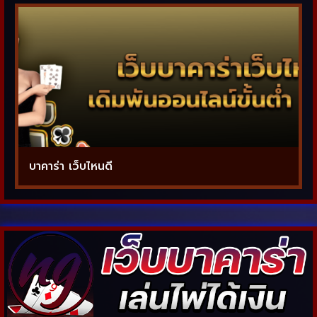
บาคาร่า เว็บไหนดี