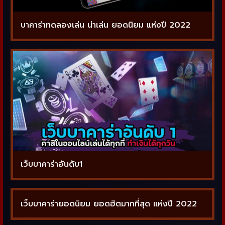
บาคาร่าทดลองเล่น น่าเล่น ยอดนิยม แห่งปี 2022
เว็บบาคาร่าอันดับ1
เว็บบาคาร่ายอดนิยม ยอดฮิตมากที่สุด แห่งปี 2022