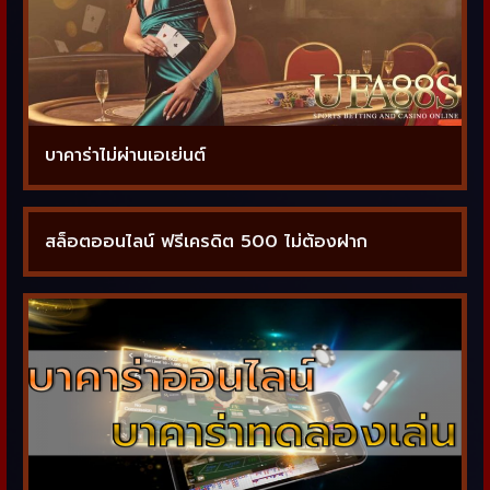
บาคาร่าไม่ผ่านเอเย่นต์
สล็อตออนไลน์ ฟรีเครดิต 500 ไม่ต้องฝาก