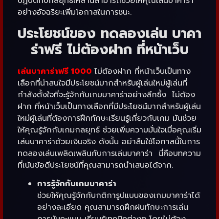
ปฏิบัติกับกลยุทธ์เหล่านี้สามารถช่วยให้คุณเล่นบาคาร่า
อย่างอัจฉริยะเพิ่มโอกาสในการชนะ.
ประโยชน์ของ
ทดลองเล่น บาคา
ร่าฟรี
ไม่ต้องฝาก ที่หน้าเว็บ
เล่นบาคาร่าฟรี 1000
ไม่ต้องฝาก ที่หน้าเว็บเป็นทาง
เลือกที่น่าสนใจมีประโยชน์มากสำหรับผู้เล่นใหม่ผู้เล่นที่
กำลังตั้งใจที่จะรู้จักกับเกมบาคาร่าอย่างลึกซึ้ง ไม่ต้อง
ฝาก ที่หน้าเว็บเป็นทางเลือกที่มีประโยชน์มากสำหรับผู้เล่น
ใหม่ผู้เล่นที่ต้องการฝึกทักษะเรียนรู้เกี่ยวกับเกม มันช่วย
ให้คุณรู้จักกับเกมกลยุทธ์ ช่วยเพิ่มความมั่นใจเมื่อคุณเริ่ม
เล่นบาคาร่าด้วยเงินจริง ดังนั้น อย่าลืมใช้โอกาสนี้ในการ
ทดลองเล่นเพลิดเพลินกับการเล่นบาคาร่า นี่คือบทความ
ที่เน้นข้อดีประโยชน์ที่คุณสามารถนำเสนอได้จาก.
การรู้จักกับเกมบาคาร่า
ช่วยให้คุณรู้จักกับกติการูปแบบของเกมบาคาร่าได้
อย่างละเอียด คุณสามารถฝึกฝนทักษะการเล่น