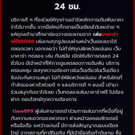
24 ชม.
บริการดี ๆ ที่จะช่วยให้ทุกท่านเข้าใจหลักการเดิมพันบาคา
ร่าได้มากขึ้น จากมือใหม่ก็กลายเป็นเซียนได้เลยง่าย ๆ
แค่คุณเข้ามาศึกษาช่องวางของเกมจาก
เล่น
บาคาร่า
ฟรี50000
เล่นเกมทุกรูปแบบผ่านหน้าเว็บของเราได้
ตลอดเวลา บอกเลยว่า ไม่ทำให้คุณผิดหวังแน่นอน เว็บ
บาคาร่า ทดลอง เล่น ทันสมัย เปิดให้บริการตลอด 24
ชั่วโมง มีเจ้าหน้าที่ให้การดูแลตลอดการเดิมพัน บริการ
ครอบคลุม จบทุกความต้องการในเว็บเดียวในเว็บเดียว
รับประกันความสนุก ไม่ทำให้ผิดหวังแน่นอน สำหรับใครที่
กำลังมองหาตัวช่วยดี ๆ และบริการดี ๆ แบบนี้ เข้ามา
ร่วมสนุกกับเราได้เลย เว็บทดลองเล่นบาคาร่าฟรี ไม่ต้อง
ฝาก ตอบโจทย์ทุกความต้องการ
time899
ผู้เล่นสามารถเข้าร่วมการเล่นจากที่หนึ่งที่อยู่
กับความสะดวกของพวกเขา ผ่านหน้าจอคอมพิวเตอร์
หรือมือถือ ระหว่างเกมนี้ มีการส่งสัญญาณแบบเรียล
ไทม์ จากสถานที่คาสิโนจริง ที่มีเจ้ามือจริงกำกับเกม ซึ่ง