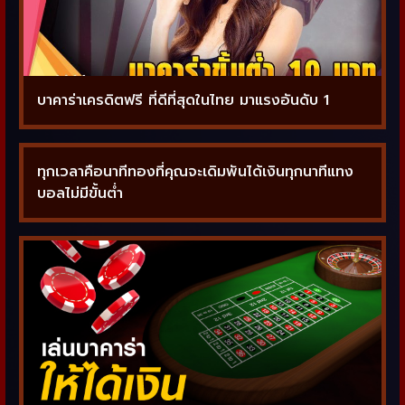
บาคาร่าเครดิตฟรี ที่ดีที่สุดในไทย มาแรงอันดับ 1
ทุกเวลาคือนาทีทองที่คุณจะเดิมพันได้เงินทุกนาทีแทง
บอลไม่มีขั้นต่ำ