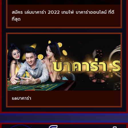
สมัคร เล่นบาคาร่า 2022 เกมไพ่ บาคาร่าออนไลน์ ที่ดี
ที่สุด
saบาคาร่า