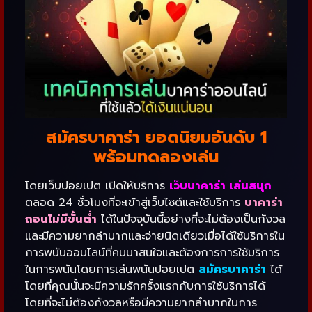
สมัครบาคาร่า ยอดนิยมอันดับ 1
พร้อมทดลองเล่น
โดยเว็บปอยเปต เปิดให้บริการ
เว็บบาคาร่า เล่นสนุก
ตลอด 24 ชั่วโมงที่จะเข้าสู่เว็บไซต์และใช้บริการ
บาคาร่า
ถอนไม่มีขั้นต่ำ
ได้ในปัจจุบันนี้อย่างที่จะไม่ต้องเป็นกังวล
และมีความยากลำบากและจ่ายนิดเดียวเมื่อได้ใช้บริการใน
การพนันออนไลน์ที่คนมาสนใจและต้องการการใช้บริการ
ในการพนันโดยการเล่นพนันปอยเปต
สมัครบาคาร่า
ได้
โดยที่คุณนั้นจะมีความรักครั้งแรกกับการใช้บริการได้
โดยที่จะไม่ต้องกังวลหรือมีความยากลำบากในการ