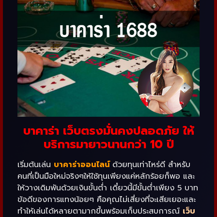
บาคาร่า เว็บตรงมั่นคงปลอดภัย ให้
บริการมายาวนานกว่า 10 ปี
เริ่มต้นเล่น
บาคาร่าออนไลน์
ด้วยทุนเท่าไหร่ดี สำหรับ
คนที่เป็นมือใหม่จริงๆให้ใช้ทุนเพียงแค่หลักร้อยก็พอ และ
ให้วางเดิมพันด้วยเงินขั้นต่ำ เดี๋ยวนี้มีขั้นต่ำเพียง 5 บาท
ข้อดีของการแทงน้อยๆ คือคุณไม่เสี่ยงที่จะเสียเยอะและ
ทำให้เล่นได้หลายตามากขึ้นพร้อมเก็บประสบการณ์
เว็บ