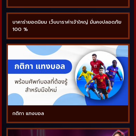
บาคาร่ายอดนิยม เว็บบาราค่าเจ้าใหญ่ มั่นคงปลอดภัย
100 %
กติกา แทงบอล