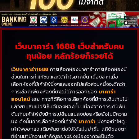
เว็บบาคาร่า 1688 เว็บสำหรับคน
ทุนน้อย หลักร้อยก็รวยได้
เว็บบาคาร่า1688
การเลือกห้องบาคาร่าการเลือกห้องมี
ส่วนในการทำให้ชนะและได้กำไรมากขึ้น เนื่องจากเมื่อ
เลือกห้องที่มีเค้าไพ่นิ่งๆและออกไปแล้วส่วนหนึ่งจะดีกว่า
การเลือกเพียงห้องที่ยังไม่มีการออกของ
บาคาร่า
ออนไลน์
เลย ทางที่ดีคือการเลือกห้องที่มีการเดินเกมไป
แล้วสามสิบเปอร์เซ็นต์ของห้องนั้น เนื่องจากการเดิมพัน
ต้นเกมเค้าไพ่ยังมีการเปลี่ยนแปลงบ่อยหรือยังไม่มีความ
นิ่ง ดังนั้นการเลือกห้องที่เค้าไพ่
บาคาร่า
นิ่งๆจะทำให้ดู
เค้าไพ่ออกและเดิมพันตาต่อไปได้แม่นยำขึ้น สถิติของตา
ที่ผ่านมามีความสำคัญอย่างยิ่งเนื่องจากจะเป็นตัว