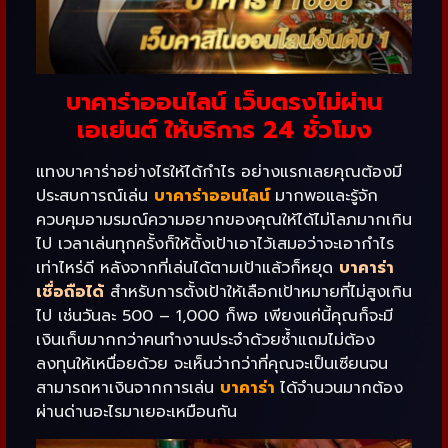
บาคาร่าออนไลน์ เว็บตรงไม่ผ่าน
เอเย่นต์ ให้บริการ 24 ชั่วโมง
แทงบาคาร่าอย่างไรให้ได้กำไร อย่างแรกเลยคุณต้องมี
ประสบการณ์เล่น
บาคาร่าออนไลน์
มากพอและรู้จัก
ควบคุมอามรมณ์ความอยากของคุณให้ได้ไม่โลภมากเกิน
ไป เวลาเล่นทุกครั้งก็ให้ตั้งเป้าเอาไว้เสมอว่าจะเอากำไร
เท่าไหร่ดี หลังจากที่เล่นได้ตามเป้าแล้วก็หยุด
บาคาร่า
เชื่อถือได้
สำหรับการตั้งเป้าให้เลือกเป้าหมายที่ไม่สูงเกิน
ไป เช่นวันละ 500 – 1,000 ก็พอ เพียงแค่นี้คุณก็จะมี
เงินเก็บมากกว่าคนทำงานประจำด้วยซ้ำแถมไม่ต้อง
ลงทุนให้เหนื่อยด้วย จะเห็นว่ากว่าที่คุณจะเป็นเซียนจน
สามารถหาเงินจากการเล่น
บาคาร่า
ได้จำนวนมากต้อง
ผ่านด่านอะไรมาเยอะเหมือนกัน