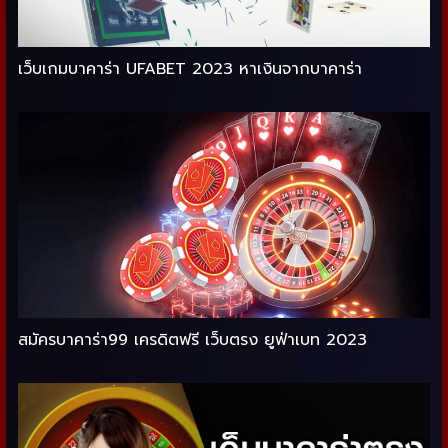
เว็บเกมบาคาร่า UFABET 2023 หาเงินจากบาคาร่า
สมัครบาคาร่า99 เครดิตฟรี เว็บตรง ยูฟ่าเบท 2023