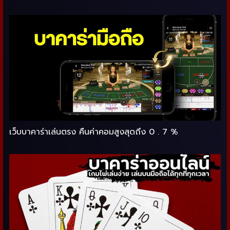
เว็บบาคาร่าเล่นตรง คืนค่าคอมสูงสุดถึง 0 . 7 %