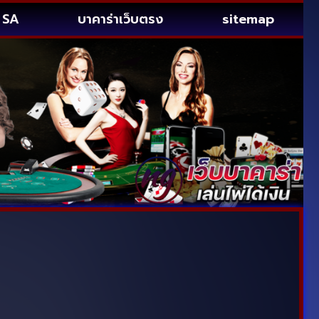
า SA
บาคาร่าเว็บตรง
sitemap